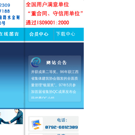
在推行全面质量管理中，公
司起步早、收益大。94、95连
续两年获农业部QC优秀小组
并获成果二等奖。96年获江西
省集体建筑协会颁发的全面质
量管理“银屋奖”。97年5月参
加首届省集协QC成果发布会
获优秀QC小组。