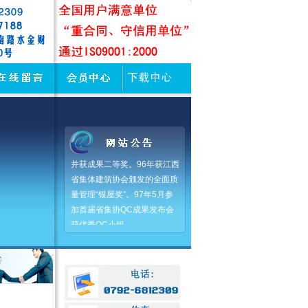
在推行全面质量管理中，公
司起步早、收益大。94、95连
续两年获农业部QC优秀小组
并获成果二等奖。96年获江西
省集体建筑协会颁发的全面质
量管理“银屋奖”。97年5月参
加首届省集协QC成果发布会
获优秀QC小组。