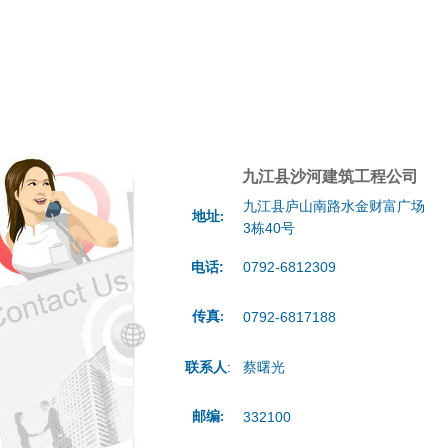
九江县沙河建筑工程公司
九江县庐山南路水金财富广场
地址
:
3栋40号
电话
:
0792-6812309
传真
0792-6817188
:
联系人
:
蔡曙光
邮编
332100
: